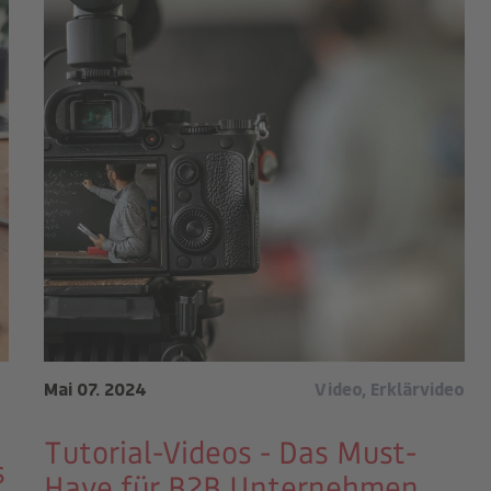
Mai 07. 2024
Video
,
Erklärvideo
Tutorial-Videos - Das Must-
s
Have für B2B Unternehmen