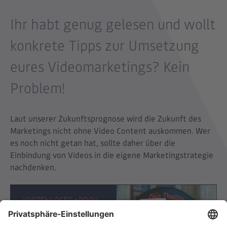
Ihr habt genug gelesen und wollt
konkrete Tipps zur Umsetzung
eures Videomarketings? Kein
Problem!
Laut unserer Zukunftsprognose wird die Zukunft des
Marketings nicht ohne Video Content auskommen. Wer
es noch nicht getan hat, sollte daher über die
Einbindung von Videos in die eigene Marketingstrategie
nachdenken.