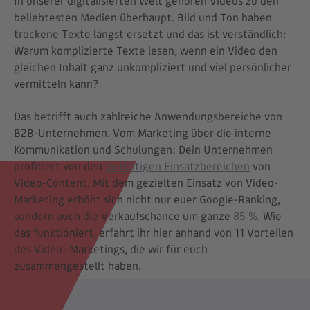
In unserer digitalisierten Welt gehören Videos zu den
beliebtesten Medien überhaupt. Bild und Ton haben
trockene Texte längst ersetzt und das ist verständlich:
Warum komplizierte Texte lesen, wenn ein Video den
gleichen Inhalt ganz unkompliziert und viel persönlicher
vermitteln kann?
Das betrifft auch zahlreiche Anwendungsbereiche von
B2B-Unternehmen. Vom Marketing über die interne
Kommunikation und Schulungen: Dein Unternehmen
profitiert von den
vielfältigen Einsatzbereichen
von
Video-Content. Mit dem gezielten Einsatz von Video-
Marketing erhöht sich nicht nur euer Google-Ranking,
sondern auch die Verkaufschance um ganze
85 %
. Wie
das funktioniert, erfahrt ihr hier anhand von 11 Vorteilen
des Video- Marketings, die wir für euch
zusammengestellt haben.