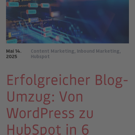
Mai 14.
Content Marketing
,
Inbound Marketing
,
2025
Hubspot
Erfolgreicher Blog-
Umzug: Von
WordPress zu
HubSpot in 6