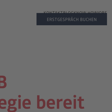
KONTAKT
BLOG
KNOW HOW
JOBS
ERSTGESPRÄCH BUCHEN
B
egie bereit