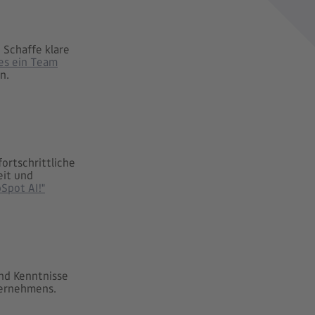
 Schaffe klare
es ein Team
n.
ortschrittliche
eit und
Spot AI!"
und Kenntnisse
ternehmens.