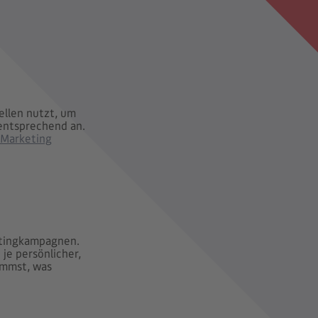
uellen nutzt, um
 entsprechend an.
 Marketing
etingkampagnen.
je persönlicher,
ommst, was