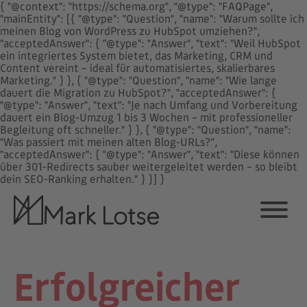
{ "@context": "https://schema.org", "@type": "FAQPage",
"mainEntity": [{ "@type": "Question", "name": "Warum sollte ich
meinen Blog von WordPress zu HubSpot umziehen?",
"acceptedAnswer": { "@type": "Answer", "text": "Weil HubSpot
ein integriertes System bietet, das Marketing, CRM und
Content vereint – ideal für automatisiertes, skalierbares
Marketing." } }, { "@type": "Question", "name": "Wie lange
dauert die Migration zu HubSpot?", "acceptedAnswer": {
"@type": "Answer", "text": "Je nach Umfang und Vorbereitung
dauert ein Blog-Umzug 1 bis 3 Wochen – mit professioneller
Begleitung oft schneller." } }, { "@type": "Question", "name":
"Was passiert mit meinen alten Blog-URLs?",
"acceptedAnswer": { "@type": "Answer", "text": "Diese können
über 301-Redirects sauber weitergeleitet werden – so bleibt
dein SEO-Ranking erhalten." } }] }
Erfolgreicher